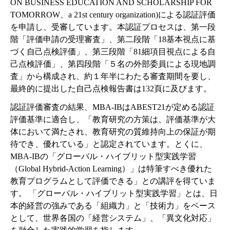
ON BUSINESS EDUCATION AND SCHOLARSHIP FOR
TOMORROW、a 21st century organization)による認証評価
を申請し、受審しています。本認証プロセスは、第一段
階「評価申請の受理審査」、第二段階「18基本視点に基
づく自己点検評価」、第三段階「81細項目視点による自
己点検評価」、第四段階「５名の外部委員による現地調
査」から構成され、約１年半にわたる審査期間を要し、
最終的に提出した自己点検報告書は132頁に及びます。
認証評価審査の結果、MBA-IBはABEST21が定める認証
評価基準に適合し、「教育研究の方策は、評価基準が大
体において満たされ、教育研究の質維持向上の保証が期
待でき、優れている」と認定されています。とくに、
MBA-IBの「グローバル・ハイブリット型実践学習
（Global Hybrid-Action Learning）」は特筆すべき優れた
教育プログラムとして評価できる」との講評を得ていま
す。 「グローバル・ハイブリット型実践学習」とは、日
本的経営の強みである「組織力」と「技術力」をベース
として、世界各国の「経営システム」、「異文化対応」