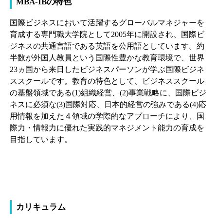
MBA-IBの特色
国際ビジネスにおいて活躍するグローバルマネジャーを
育成する専門職大学院として2005年に開設され、国際ビ
ジネスの共通言語である英語を公用語としています。約
半数が外国人教員という国際性豊かな教育環境で、世界
23ヵ国から来日したビジネスパーソンが学ぶ国際ビジネ
ススクールです。教育の特色として、ビジネススクール
の基盤領域である(1)組織経営、(2)事業戦略に、国際ビジ
ネスに必須な(3)国際対応、日本的経営の強みである(4)応
用情報を加えた４領域の学際的なアプローチにより、国
際力・情報力に優れた実践的マネジメント能力の育成を
目指しています。
カリキュラム